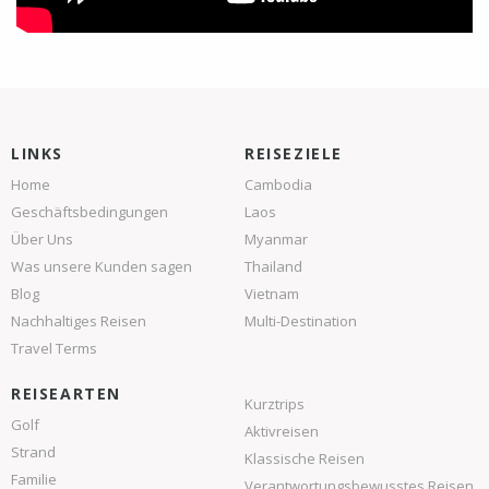
LINKS
REISEZIELE
Home
Cambodia
Geschäftsbedingungen
Laos
Über Uns
Myanmar
Was unsere Kunden sagen
Thailand
Blog
Vietnam
Nachhaltiges Reisen
Multi-Destination
Travel Terms
REISEARTEN
Kurztrips
Golf
Aktivreisen
Strand
Klassische Reisen
Familie
Verantwortungsbewusstes Reisen