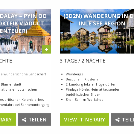
DALAY – PYIN OO
(3D2N) WANDERUNG IN D
OKTEIK VIADUCT
INLE SEE REGION
BENTEUER)
+
ÄCHTE
3 TAGE / 2 NÄCHTE
die wunderschöne Landschaft
Weinberge
Besuche in Klöstern
e Blumenstadt
Erkundung lokaler Hügeldörfer
nationalen botanischen
Pindaya Höhle, Heimat tausender
buddhistischer Bilder
es britischen Kolonialerbes
Shan-Schirm-Workshop
chenfahrt bei Sonnenuntergang
RARY
TEILEN
VIEW ITINERARY
TEIL