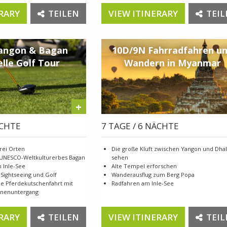
RARY
TEILEN
VIEW ITINERARY
TEIL
angon & Bagan
10D/9N Fahrradfahren u
elle Golf Tour
Wandern in Myanmar
+
ÄCHTE
7 TAGE / 6 NÄCHTE
drei Orten
Die große Kluft zwischen Yangon und Dha
 UNESCO-Weltkulturerbes Bagan
sehen
 Inle-See
Alte Tempel erforschen
Sightseeing und Golf
Wanderausflug zum Berg Popa
ne Pferdekutschenfahrt mit
Radfahren am Inle-See
onnenuntergang
RARY
TEILEN
VIEW ITINERARY
TEIL