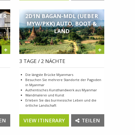
ER
2D1N BAGAN-MDL (UEBER
MYW/PKK) AUTO, BOOT &
LAND
+
+
3 TAGE / 2 NÄCHTE
Die längste Brücke Myanmars
Besuchen Sie mehrere Standorte der Pagoden
in Myanmar
Authentisches Kunsthandwerk aus Myanmar
Wandmalerei und Kunst
Erleben Sie das burmesische Leben und die
örtliche Landschaft
EN
VIEW ITINERARY
TEILEN