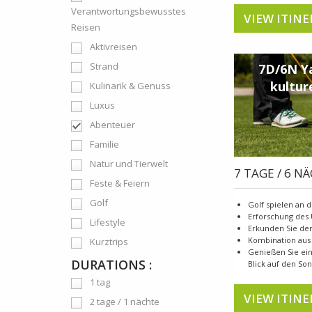
Verantwortungsbewusstes
VIEW ITINE
Reisen
Aktivreisen
Strand
7D/6N Y
kultur
Kulinarik & Genuss
Luxus
Abenteuer
Familie
Natur und Tierwelt
7 TAGE / 6 N
Feste & Feiern
Golf
Golf spielen an 
Erforschung des
Lifestyle
Erkunden Sie den
Kombination aus 
Kurztrips
Genießen Sie ei
DURATIONS :
Blick auf den S
1 tag
VIEW ITINE
2 tage / 1 nächte