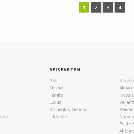
1
2
3
4
E
REISEARTEN
Golf
Kurztr
Strand
Aktivre
Familie
Klassi
Luxus
Veran
Kulinarik & Genuss
Reisen
tion
Lifestyle
Natur 
Feste 
Abent