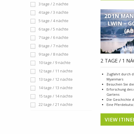
3 tage / 2 nächte
4 tage / 3 nächte
2D1N MAN
5 tage / 4 nächte
LWIN – G
6 tage / 5 nächte
(A
7 tage / 6 nächte
8 tage / 7 nächte
9 tage / 8 nächte
2 TAGE / 1 N
10 tage / 9 nächte
12 tage / 11 nächte
Zugfahrt durch 
13 tage / 12 nächte
Myanmars
Besuchen Sie di
14 tage / 13 nächte
Erforschung des 
Gartens
15 tage / 14 nächte
Die Geschichte d
22 tage / 21 nächte
Eine Pferdekuts
VIEW ITINE