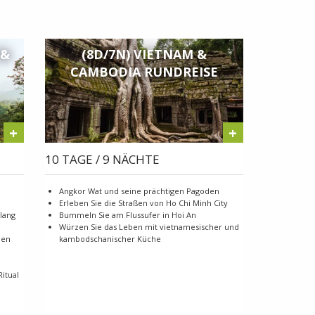
 &
(8D/7N) VIETNAM &
CAMBODIA RUNDREISE
+
+
10 TAGE / 9 NÄCHTE
Angkor Wat und seine prächtigen Pagoden
Erleben Sie die Straßen von Ho Chi Minh City
lang
Bummeln Sie am Flussufer in Hoi An
Würzen Sie das Leben mit vietnamesischer und
len
kambodschanischer Küche
itual