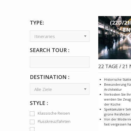
TYPE:
(22D/2
EN
SEARCH TOUR :
22 TAGE / 21
DESTINATION :
Historische Stät
Bewunderung für 
Architektur
Verkosten Sie Ih
werden Sie Zeuge
STYLE :
der Küche
Spektakuläre Seh
Klassische Reisen
grüne Reisfelder
Von der Moderne 
Flusskreuzfahrten
fast vergessen h