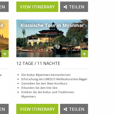
EN
VIEW ITINERARY
TEILEN
nd
Klassische Tour in Myanmar
+
+
12 TAGE / 11 NÄCHTE
la
Die Kultur Myanmars kennenlernen
Erforschung des UNESCO Weltkulturerbes Bagan
Genießen Sie den Shan-Kochkurs
Erkunden Sie den Inle-See
Erleben Sie die Kultur und Traditionen
Myanmars
EN
VIEW ITINERARY
TEILEN