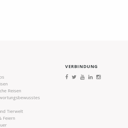
VERBINDUNG
ips
isen
sche Reisen
twortungsbewusstes
und Tierwelt
& Feiern
euer