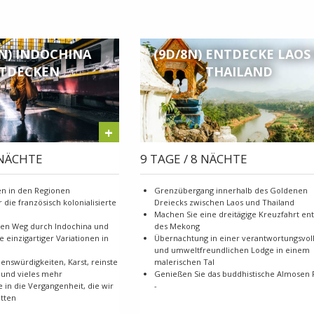
1N) INDOCHINA
(9D/8N) ENTDECKE LAOS
TDECKEN
THAILAND
+
 NÄCHTE
9 TAGE / 8 NÄCHTE
ten in den Regionen
Grenzübergang innerhalb des Goldenen
die französisch kolonialisierte
Dreiecks zwischen Laos und Thailand
Machen Sie eine dreitägige Kreuzfahrt ent
ren Weg durch Indochina und
des Mekong
 einzigartiger Variationen in
Übernachtung in einer verantwortungsvol
und umweltfreundlichen Lodge in einem
enswürdigkeiten, Karst, reinste
malerischen Tal
 und vieles mehr
Genießen Sie das buddhistische Almosen R
in die Vergangenheit, die wir
-
atten